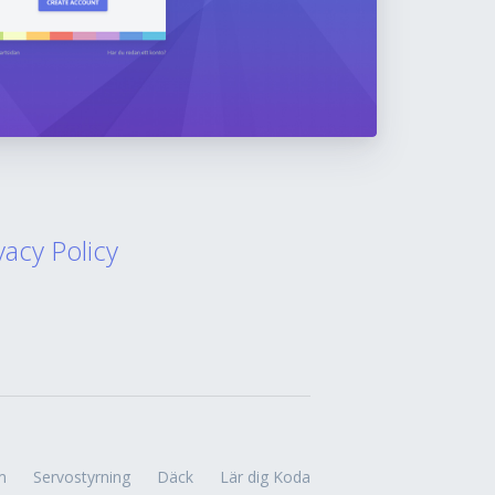
vacy Policy
m
Servostyrning
Däck
Lär dig Koda