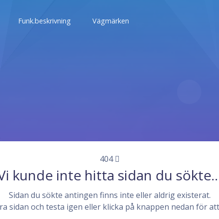
Funk.beskrivning
Vägmärken
ETSKONTROLL BUSS
 säkerhetskontroll steg för steg för buss
ETSKONTROLL LASTBIL
 säkerhetskontroll steg för steg för lastbil
404
Vi kunde inte hitta sidan du sökte..
Sidan du sökte antingen finns inte eller aldrig existerat.
 sidan och testa igen eller klicka på knappen nedan för att 