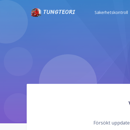
TUNGTEORI
Säkerhetskontroll
SÄKERH
Gå igenom
SÄKERH
Gå igenom
Försökt uppdatera