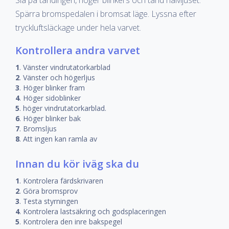
Slå på tändingen, höger blinkers och tänd halvljuset.
Spärra bromspedalen i bromsat läge. Lyssna efter
tryckluftsläckage under hela varvet.
Kontrollera andra varvet
1
. Vänster vindrutatorkarblad
2
. Vänster och högerljus
3
. Höger blinker fram
4
. Höger sidoblinker
5
. höger vindrutatorkarblad.
6
. Höger blinker bak
7
. Bromsljus
8
. Att ingen kan ramla av
Innan du kör iväg ska du
1
. Kontrolera färdskrivaren
2
. Göra bromsprov
3
. Testa styrningen
4
. Kontrolera lastsäkring och godsplaceringen
5
. Kontrolera den inre bakspegel