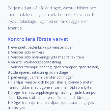
Börja med att slå på tändingen, vänster blinker och
tända halvjluset. Lyssna hela tiden efter eventuelllt
tryckluftsläckage. Tag med en handslägga eller
liknande.
Kontrollera första varvet
1
. eventuellt batterilucka på vänster sidan
2
. Vänster sido blinkers
3
. Vänster sido markeringslykta med reflex fram
4
. vänster yterbackspegelfästning
5
. Vänster framhjul: fjädring, fjäderkrampor, fjäderfästen,
stötdämparen, infästning och läckage.
6
. parkeringsljus fram: vänster och höger
7
. Halvljus: vänster och höger (skall ej blända 5 meter
framför lyktan med ögonen i samma höjd som lyktan).
8
. Höger framhjulsupphängning: fjädring, fjäderkrampor,
fjäderfästen, stötdämparen, infästning och läckage
9
. Höger framhjul: mönsterdjup, hjulmuttrar, ringtryck,
stänkskydd