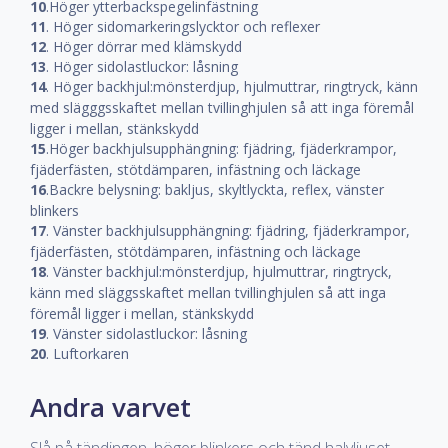
10
.Höger ytterbackspegelinfästning
11
. Höger sidomarkeringslycktor och reflexer
12
. Höger dörrar med klämskydd
13
. Höger sidolastluckor: låsning
14
. Höger backhjul:mönsterdjup, hjulmuttrar, ringtryck, känn
med slägggsskaftet mellan tvillinghjulen så att inga föremål
ligger i mellan, stänkskydd
15
.Höger backhjulsupphängning: fjädring, fjäderkrampor,
fjäderfästen, stötdämparen, infästning och läckage
16
.Backre belysning: bakljus, skyltlyckta, reflex, vänster
blinkers
17
. Vänster backhjulsupphängning: fjädring, fjäderkrampor,
fjäderfästen, stötdämparen, infästning och läckage
18
. Vänster backhjul:mönsterdjup, hjulmuttrar, ringtryck,
känn med släggsskaftet mellan tvillinghjulen så att inga
föremål ligger i mellan, stänkskydd
19
. Vänster sidolastluckor: låsning
20
. Luftorkaren
Andra varvet